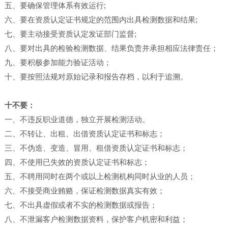
五、要确保管理体系有效运行;
六、要在资质认定证书规定的范围内出具检测数据和结果;
七、要主动接受资质认定发证部门监督;
八、要对出具的检验检测数据、结果负责并承担相应法律责任；
九、要积极参加能力验证活动；
十、要按照法规对原始记录和报告存档，以利于追溯。
十不要：
一、不违反职业道德，独立开展检测活动。
二、不转让、出租、出借资质认定证书和标志；
三、不伪造、变造、冒用、租借资质认定证书和标志；
四、不使用已失效的资质认定证书和标志；
五、不聘用同时在两个或以上检测机构同时从业的人员；
六、不接受商业贿赂，保证检测数据真实有效；
七、不出具虚假或者不实的检测数据或报告；
八、不泄漏客户检测数据资料，保护客户机密和利益；