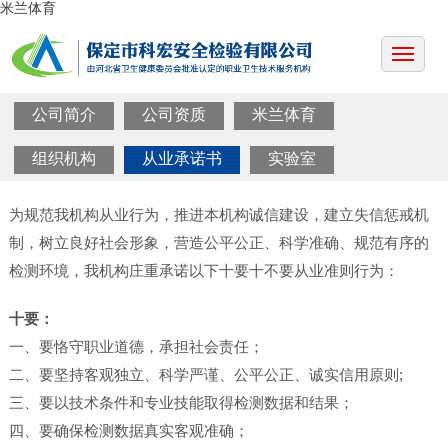
米兰体育
公司简介
公司资质
米兰体育
组织机构
从业承诺书
实验室
为规范我机构从业行为，推进本机构诚信建设，建立失信惩戒机
制，树立良好社会形象，营造公平公正、科学准确、规范有序的
检测环境，我机构庄重承诺以下十要十不要从业准则行为：
十要：
一、要恪守职业道德，承担社会责任；
二、要坚持客观独立、科学严谨、公平公正、诚实信用原则;
三、要以技术条件和专业技能取得检测数据和结果；
四、要确保检测数据真实客观准确；