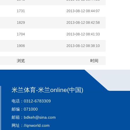
1731
2013-08-12 08:44:07
1829
2013-08-12 08:42:58
1704
2013-08-12 08:41:33
1906
2013-08-12 08:38:10
浏览
时间
米兰体育-米兰online(中国)
电话：0312-6783309
邮编：071000
邮箱：bdkeh@sina.com
网址：//qnworld.com