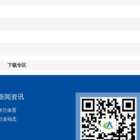
下载专区
新闻资讯
米兰体育
行业动态