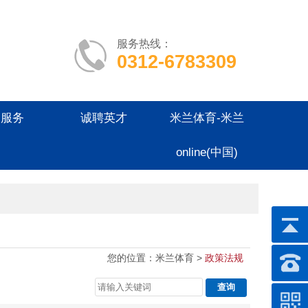
服务热线：
0312-6783309
户服务
诚聘英才
米兰体育-米兰
online(中国)
您的位置：
米兰体育
>
政策法规