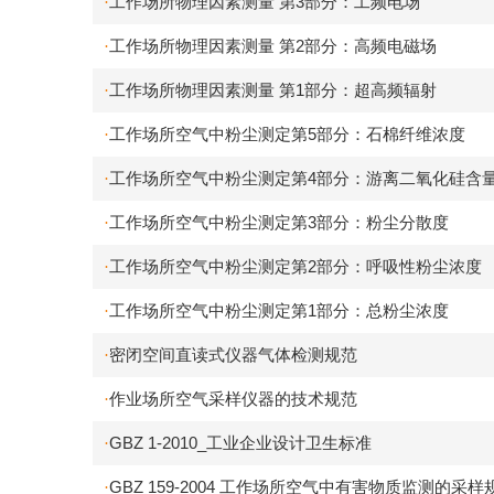
工作场所物理因素测量 第3部分：工频电场
·
工作场所物理因素测量 第2部分：高频电磁场
·
工作场所物理因素测量 第1部分：超高频辐射
·
工作场所空气中粉尘测定第5部分：石棉纤维浓度
·
工作场所空气中粉尘测定第4部分：游离二氧化硅含
·
工作场所空气中粉尘测定第3部分：粉尘分散度
·
工作场所空气中粉尘测定第2部分：呼吸性粉尘浓度
·
工作场所空气中粉尘测定第1部分：总粉尘浓度
·
密闭空间直读式仪器气体检测规范
·
作业场所空气采样仪器的技术规范
·
GBZ 1-2010_工业企业设计卫生标准
·
GBZ 159-2004 工作场所空气中有害物质监测的采样
·