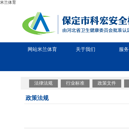
米兰体育
网站米兰体育
关于我们
服务
法律法规
行业标准
政策文件
政策法规