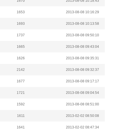
1670
2013-08-08 10:18:43
1653
2013-08-08 10:16:29
1693
2013-08-08 10:13:58
1737
2013-08-08 09:50:10
1665
2013-08-08 09:43:04
1626
2013-08-08 09:35:31
2142
2013-08-08 09:32:37
1677
2013-08-08 09:17:17
1721
2013-08-08 09:04:54
1592
2013-08-08 08:51:00
1611
2013-02-02 08:50:08
1641
2013-02-02 08:47:34