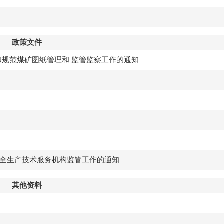
政策文件
和规范煤矿图纸管理和 监管监察工作的通知
省安全生产技术服务机构监管工作的通知
其他资料