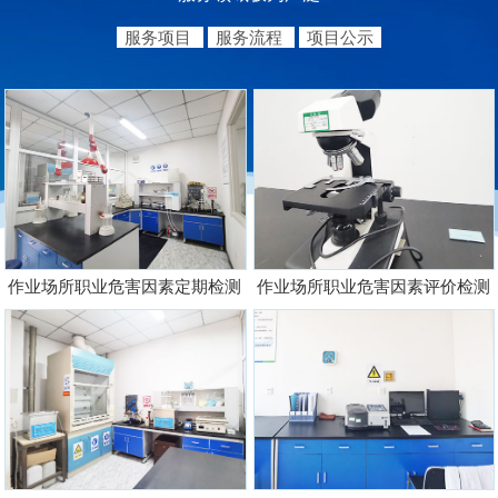
服务项目
服务流程
项目公示
作业场所职业危害因素定期检测
作业场所职业危害因素评价检测