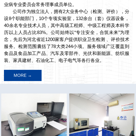
业病专业委员会常务理事成员单位。
公司作为独立法人，拥有2大业务中心（检测、评价），分
设8个职能部门，10个专项实验室，132余台（套）仪器设备，
40余名专业技术人员，其中高级工程师、中级工程师及本科学
历以上人员占比83%。公司始终以“专注安全，合筑未来”为理
念，先后为河北省近1200家客户提供职业卫生检测 、评价技术
服务。检测范围囊括了78大类244小项。服务领域广泛覆盖到
食品及食品加工产品、汽车及零部件、光伏和新能源、纺织服
装、家具建材、石油化工、电子电气等各行各业。
MORE →