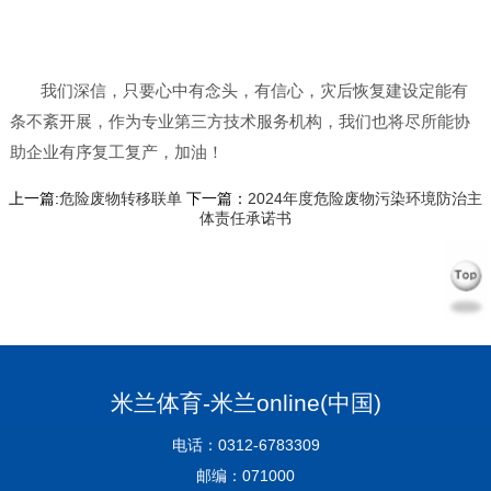
我们深信，只要心中有念头，有信心，灾后恢复建设定能有
条不紊开展，作为专业第三方技术服务机构，我们也将尽所能协
助企业有序复工复产，加油！
上一篇:
危险废物转移联单
下一篇：
2024年度危险废物污染环境防治主
体责任承诺书
米兰体育-米兰online(中国)
电话：0312-6783309
邮编：071000