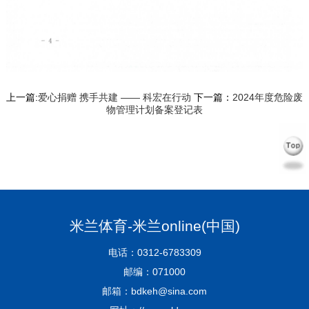
上一篇:
爱心捐赠 携手共建 —— 科宏在行动
下一篇：
2024年度危险废
物管理计划备案登记表
米兰体育-米兰online(中国)
电话：0312-6783309
邮编：071000
邮箱：bdkeh@sina.com