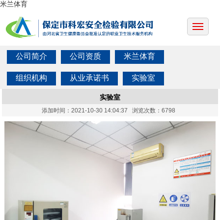
米兰体育
公司简介
公司资质
米兰体育
组织机构
从业承诺书
实验室
实验室
添加时间：2021-10-30 14:04:37 浏览次数：6798