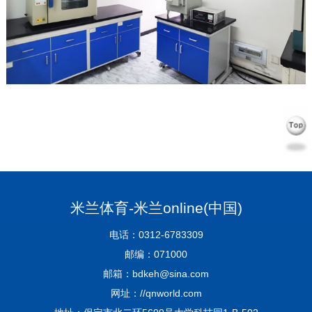
米兰体育-米兰online(中国)
电话：0312-6783309
邮编：071000
邮箱：bdkeh@sina.com
网址：//qnworld.com